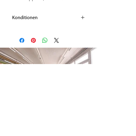
Konditionen
Liefertermin: nach Absprache; ab Lager
verfügbar
Transport: Verpackung, sowie allfällige
Spesen und Risiken gehen zu
Ihren Lasten
Konditionen: Preis in CHF zahlbar 1/3 bei
Bestellung, Rest vor
Übernahme
Gültigkeit der Offerte: 30
Tage. Zwischenverkauf vorbehalten!